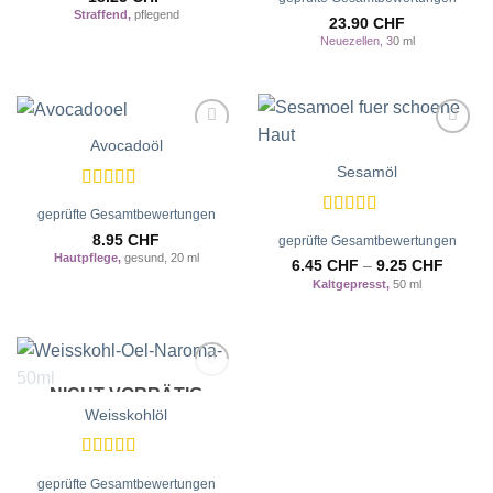
mit
5
von 5
Straffend,
pflegend
23.90
CHF
Neuezellen, 3
0 ml
Avocadoöl
Zur
Zur
Wunschliste
Wunschliste
Sesamöl
hinzufügen
hinzufügen
Bewertet
geprüfte Gesamtbewertungen
mit
5
von 5
Bewertet
8.95
CHF
geprüfte Gesamtbewertungen
mit
5
von 5
Hautpflege,
gesund, 20 ml
6.45
CHF
–
9.25
CHF
Kaltgepresst,
50 ml
NICHT VORRÄTIG
Zur
Wunschliste
Weisskohlöl
hinzufügen
Bewertet
geprüfte Gesamtbewertungen
mit
5
von 5