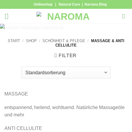
Zum
Onlineshop
|
Natural Care
|
Naroma Blog
Inhalt
springen
START
/
SHOP
/
SCHÖNHEIT & PFLEGE
/
MASSAGE & ANTI
CELLULITE
FILTER
MASSAGE
entspannend, heilend, wohltuend. Natürliche Massageöle
und mehr
ANTI CELLULITE