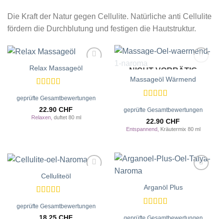
Die Kraft der Natur gegen Cellulite. Natürliche anti Cellulite
fördern die Durchblutung und festigen die Hautstruktur.
Relax Massageöl
NICHT VORRÄTIG
Zur
Zur
Wunschliste
Wunschliste
Massageöl Wärmend
hinzufügen
hinzufügen
Bewertet
geprüfte Gesamtbewertungen
mit
5
von 5
Bewertet
22.90
CHF
geprüfte Gesamtbewertungen
mit
5
von 5
Relaxen,
duftet 80 ml
22.90
CHF
Entspannend,
Kräutermix 80 ml
Celluliteöl
Zur
Zur
Wunschliste
Wunschliste
Arganöl Plus
hinzufügen
hinzufügen
Bewertet
geprüfte Gesamtbewertungen
mit
5
von 5
Bewertet
18.25
CHF
geprüfte Gesamtbewertungen