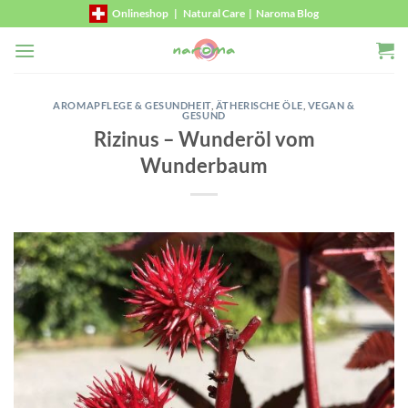
Zum
Onlineshop
|
Natural Care
|
Naroma Blog
Inhalt
springen
AROMAPFLEGE & GESUNDHEIT
,
ÄTHERISCHE ÖLE
,
VEGAN &
GESUND
Rizinus – Wunderöl vom
Wunderbaum