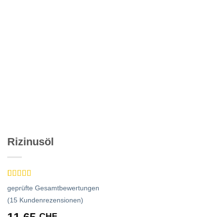
Rizinusöl
Bewertet
15
geprüfte Gesamtbewertungen
mit
4.93
von 5,
(
15
Kundenrezensionen)
basierend
CHF
auf