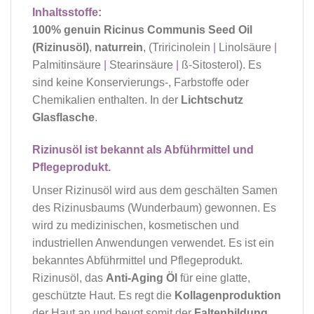
Inhaltsstoffe:
100% genuin Ricinus Communis Seed Oil
(Rizinusöl)
,
naturrein
, (Triricinolein
|
Linolsäure
|
Palmitinsäure
|
Stearinsäure
|
ß-Sitosterol). Es
sind keine Konservierungs-, Farbstoffe oder
Chemikalien enthalten. In der
Lichtschutz
Glasflasche
.
Rizinusöl ist bekannt als Abführmittel und
Pflegeprodukt.
Unser Rizinusöl wird aus dem geschälten Samen
des Rizinusbaums (Wunderbaum) gewonnen. Es
wird zu medizinischen, kosmetischen und
industriellen Anwendungen verwendet. Es ist ein
bekanntes Abführmittel und Pflegeprodukt.
Rizinusöl, das
Anti-Aging Öl
für eine glatte,
geschützte Haut. Es regt die
Kollagenproduktion
der Haut an und beugt somit der
Faltenbildung