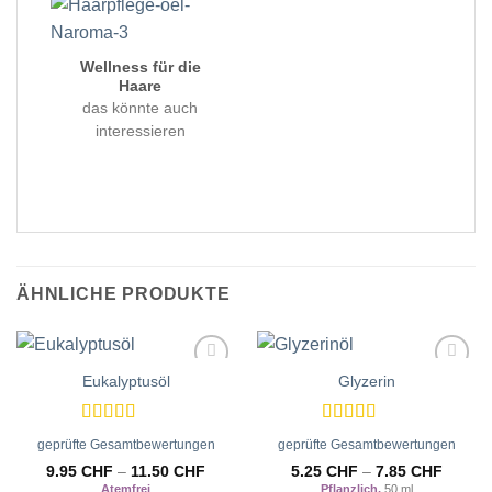
Wellness für die
Haare
das könnte auch
interessieren
ÄHNLICHE PRODUKTE
Eukalyptusöl
Glyzerin
Zur
Zur
Wunschliste
Wunschliste
hinzufügen
hinzufügen
Bewertet
Bewertet
geprüfte Gesamtbewertungen
geprüfte Gesamtbewertungen
mit
5
von 5
mit
5
von 5
9.95
CHF
–
11.50
CHF
5.25
CHF
–
7.85
CHF
Atemfrei
Pflanzlich,
50 ml