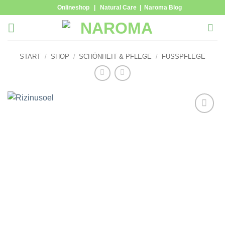
Zum
Onlineshop
|
Natural Care
|
Naroma Blog
Inhalt
springen
START
/
SHOP
/
SCHÖNHEIT & PFLEGE
/
FUSSPFLEGE
Zur
Wunschliste
hinzufügen