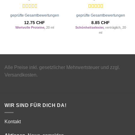
Wunschliste
Wunschliste
hinzufügen
hinzufügen
Bewertet
Bewertet
geprüfte Gesamtbewertungen
geprüfte Gesamtbewertungen
mit
5
von 5
mit
5
von 5
12.75
CHF
8.85
CHF
Wertvolle Proteine,
20 ml
Schönheitselexier,
verträglich, 20
ml
Alle Preise inkl. gesetzlicher Mehrwertsteuer und zzgl.
Versandkosten.
WIR SIND FÜR DICH DA!
Kontakt