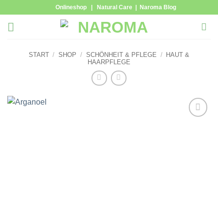
Zum
Onlineshop
|
Natural Care
|
Naroma Blog
Inhalt
springen
START
/
SHOP
/
SCHÖNHEIT & PFLEGE
/
HAUT &
HAARPFLEGE
Zur
Wunschliste
hinzufügen