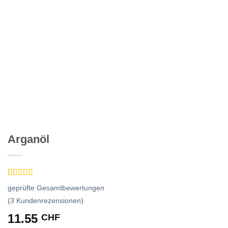
Arganöl
Bewertet
3
geprüfte Gesamtbewertungen
mit
5
von 5,
basierend
(
3
Kundenrezensionen)
auf
11.55
CHF
Kundenbewertungen