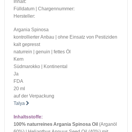
Inhalt:
Fülldatum | Chargennummer:
Hersteller:
Argania Spinosa
kontrollierter Anbau | ohne Einsatz von Pestiziden
kalt gepresst
naturrein | genuin | fettes Öl
Kern
Südmarokko | Kontinental
Ja
FDA
20 ml
auf der Verpackung
Talya
Inhaltsstoffe:
100% naturreines Argania Spinosa Oil
(Arganöl
60%) | Helianthus Annuus Seed Oil (40%) mit