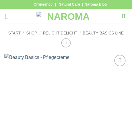
Zum
Onlineshop
|
Natural Care
|
Naroma Blog
Inhalt
springen
START
/
SHOP
/
RELIGHT DELIGHT
/
BEAUTY BASICS LINE
Zur
Wunschliste
hinzufügen