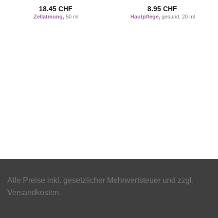
mit
5
von 5
mit
5
von 5
18.45
CHF
8.95
CHF
Zellatmung,
50 ml
Hautpflege,
gesund, 20 ml
Alle Preise inkl. gesetzlicher Mehrwertsteuer und zzgl.
Versandkosten.