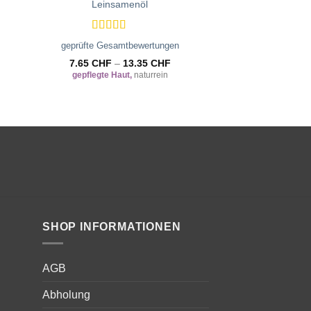
Leinsamenöl
Aloe-Ve
Zur
ste
Wunschliste
gen
hinzufügen
Bewertet
Bewert
geprüfte Gesamtbewertungen
geprüfte Gesam
mit
5
von 5
mit
5
vo
7.65
CHF
–
13.35
CHF
8.75
gepflegte Haut,
naturrein
Heilend
, Hautp
SHOP INFORMATIONEN
AGB
Abholung