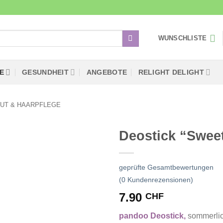
WUNSCHLISTE
E
GESUNDHEIT
ANGEBOTE
RELIGHT DELIGHT
UT & HAARPFLEGE
Deostick “Swe
Zur
Wunschliste
geprüfte Gesamtbewertungen
hinzufügen
(
0
Kundenrezensionen)
7.90
CHF
pandoo Deostick,
sommerlic