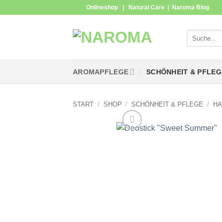
Zum
Onlineshop
|
Natural Care
|
Naroma Blog
Inhalt
springen
Suchen
nach:
AROMAPFLEGE
SCHÖNHEIT & PFLEG
START
/
SHOP
/
SCHÖNHEIT & PFLEGE
/
HA