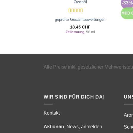
Ozonöl
-33%
Zur
Wunschliste
hinzufügen
MHD 0
Bewertet
geprüfte Gesamtbewertungen
mit
5
von 5
18.45
CHF
Zellatmung,
50 ml
Alle Preise inkl. gesetzlicher Mehrwertste
WIR SIND FÜR DICH DA!
UN
Kontakt
Aro
Aktionen
, News, anmelden
Schö