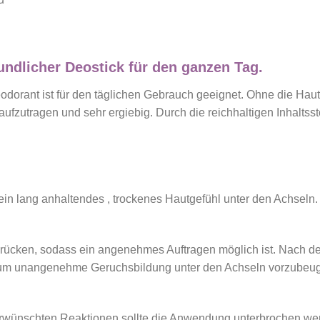
ndlicher Deostick für den ganzen Tag.
orant ist für den täglichen Gebrauch geeignet. Ohne die Haut zu
fzutragen und sehr ergiebig. Durch die reichhaltigen Inhaltsst
 ein lang anhaltendes , trockenes Hautgefühl unter den Achseln.
rücken, sodass ein angenehmes Auftragen möglich ist. Nach de
s, um unangenehme Geruchsbildung unter den Achseln vorzubeu
i unerwünschten Reaktionen sollte die Anwendung unterbrochen 