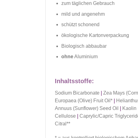
zum täglichen Gebrauch
mild und angenehm
schützt schonend
ökologische Kartonverpackung
Biologisch abbaubar
ohne
Aluminium
Inhaltsstoffe:
Sodium Bicarbonate
|
Zea Mays (Corn
Europaea (Olive) Fruit Oil*
|
Helianthu
Annuus (Sunflower) Seed Oil
|
Kaolin
Cellulose
|
Caprylic/Capric Triglyceri
Citral**
* = aus kontrolliert biologischem Anba