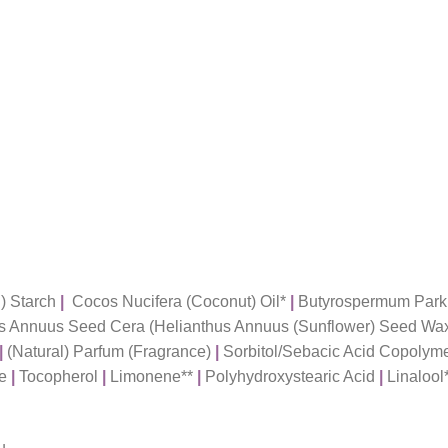
) Starch
|
Cocos Nucifera (Coconut) Oil*
|
Butyrospermum Parkii
s Annuus Seed Cera (Helianthus Annuus (Sunflower) Seed Wa
|
(Natural) Parfum (Fragrance)
|
Sorbitol/Sebacic Acid Copolym
de
|
Tocopherol
|
Limonene**
|
Polyhydroxystearic Acid
|
Linalool
u