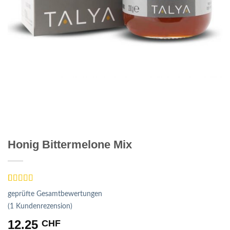
Honig Bittermelone Mix
Bewertet
1
geprüfte Gesamtbewertungen
mit
5
von 5,
basierend
(
1
Kundenrezension)
auf
12.25
CHF
Kundenbewertung