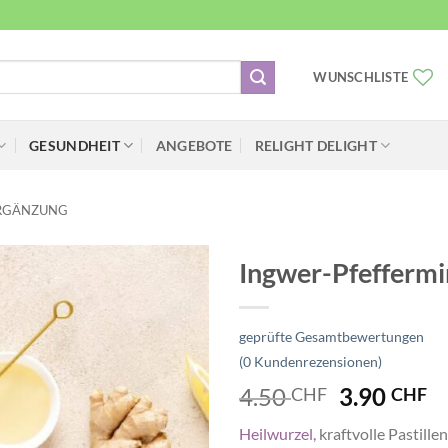
WUNSCHLISTE
GESUNDHEIT
ANGEBOTE
RELIGHT DELIGHT
RGÄNZUNG
Ingwer-Pfeffermi
Zur
Wunschliste
geprüfte Gesamtbewertungen
hinzufügen
(
0
Kundenrezensionen)
Ursprüngl
A
4.50
3.90
CHF
CHF
Preis
P
Heilwurzel,
kraftvolle Pastillen
war:
is