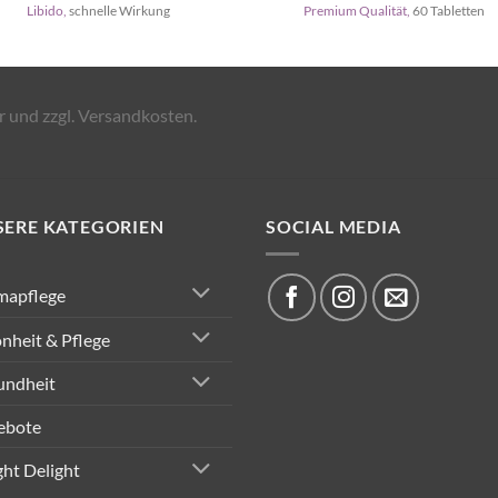
Libido,
schnelle Wirkung
Premium Qualität,
60 Tabletten
r und zzgl. Versandkosten.
SERE KATEGORIEN
SOCIAL MEDIA
mapflege
nheit & Pflege
undheit
ebote
ght Delight