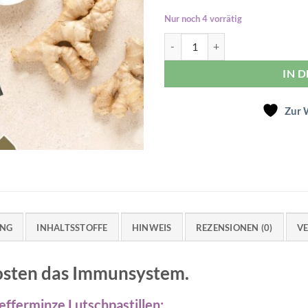
4.50 CHF
3
Nur noch 4 vorrätig
Ingwer-Pfefferminz Lutschpastil
IN 
Zur 
UNG
INHALTSSTOFFE
HINWEIS
REZENSIONEN (0)
V
osten das Immunsystem.
efferminze Lutschpastillen: