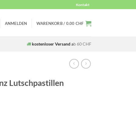
Kontakt
ANMELDEN
WARENKORB /
0.00
CHF
kostenloser Versand
a
b 60 CHF
nz Lutschpastillen
icher
ktueller
reis
t: