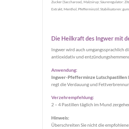
Zucker (Saccharose), Malzsirup; Säureregulator: Zi
Extrakt, Menthol, Pfefferminzöl; Stabilisatoren: gu
Die Heilkraft des Ingwer mit 
Ingwer wird auch umgangssprachlich die
antioxidativ und entzündungshemmend.
Anwendung:
Ingwer-Pfefferminze Lutschpastillen
regt die Verdauung und Fettverbrennu
Verzehrempfehlung:
2 – 4 Pastillen täglich im Mund zergehe
Hinweis:
Überschreiten Sie nicht die empfohlen