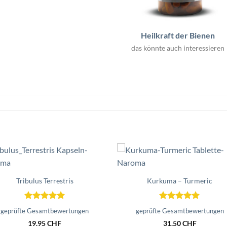
Heilkraft der Bienen
das könnte auch interessieren
Zur
Zur
Wunschliste
Wunschli
Tribulus Terrestris
Kurkuma – Turmeric
hinzufügen
hinzufü
Bewertet
Bewertet
geprüfte Gesamtbewertungen
geprüfte Gesamtbewertungen
mit
5
von
mit
5
von
19.95
CHF
31.50
CHF
5
5