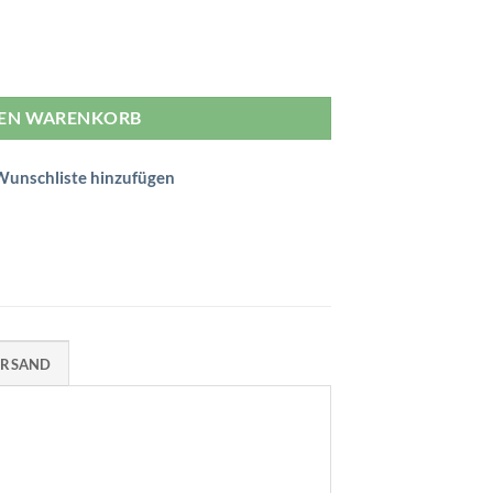
.90 CHF.
len Menge
DEN WARENKORB
Wunschliste hinzufügen
ERSAND