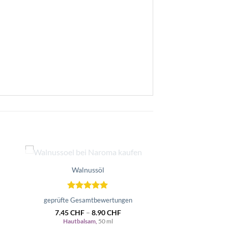
NICHT VORRÄTIG
Walnussöl
Zur
ste
Wunschliste
gen
hinzufügen
Bewertet
geprüfte Gesamtbewertungen
mit
5
von
7.45
CHF
–
8.90
CHF
5
Hautbalsam,
50 ml