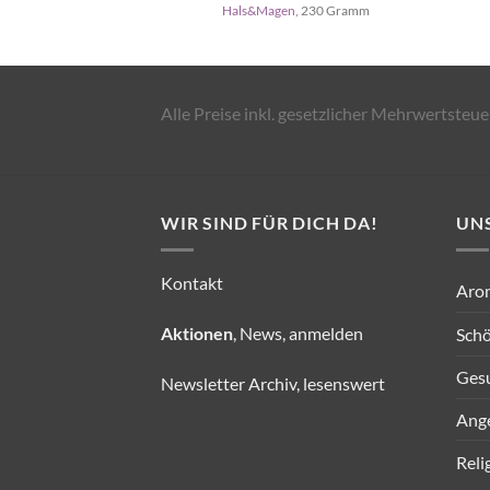
Hals&Magen,
230 Gramm
Alle Preise inkl. gesetzlicher Mehrwertsteue
WIR SIND FÜR DICH DA!
UN
Kontakt
Aro
Aktionen
, News, anmelden
Schö
Ges
Newsletter Archiv, lesenswert
Ang
Reli