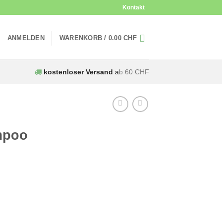
Kontakt
ANMELDEN
WARENKORB /
0.00
CHF
kostenloser Versand
a
b 60 CHF
mpoo
glicher
Aktueller