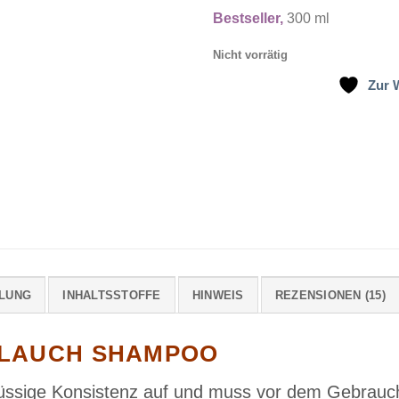
Preis
Bestseller,
300 ml
war:
12.90 C
Nicht vorrätig
Zur 
LUNG
INHALTSSTOFFE
HINWEIS
REZENSIONEN (15)
LAUCH SHAMPOO
lüssige Konsistenz auf und muss vor dem Gebrauch