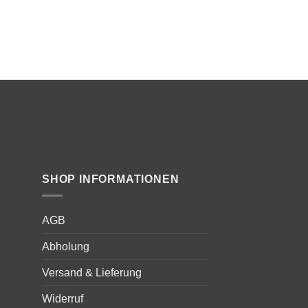
Bewert
geprüfte Gesam
mit
5
vo
9.65
CHF
–
Immunsystem
SHOP INFORMATIONEN
AGB
Abholung
Versand & Lieferung
Widerruf