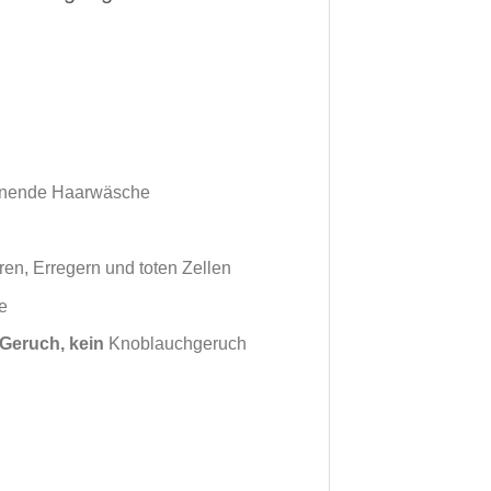
honende Haarwäsche
iren, Erregern und toten Zellen
e
Geruch, kein
Knoblauchgeruch