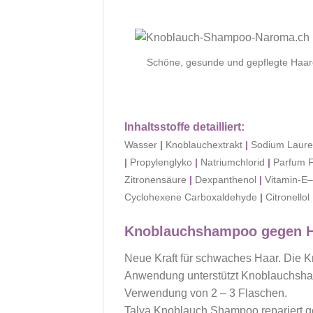
Schöne, gesunde und gepflegte Haa
Inhaltsstoffe detailliert:
Wasser
|
Knoblauchextrakt
|
Sodium Lauret
|
Propylenglyko
|
Natriumchlorid
|
Parfum 
Zitronensäure
|
Dexpanthenol
|
Vitamin-E–A
Cyclohexene Carboxaldehyde
|
Citronellol
Knoblauchshampoo gegen Haa
Neue Kraft für schwaches Haar. Die K
Anwendung unterstützt Knoblauchsha
Verwendung von 2 – 3 Flaschen.
Talya Knoblauch Shampoo repariert ges