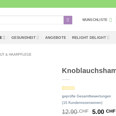
WUNSCHLISTE
E
GESUNDHEIT
ANGEBOTE
RELIGHT DELIGHT
UT & HAARPFLEGE
Knoblauchsha
Zur
Wunschliste
hinzufügen
Bewertet
15
geprüfte Gesamtbewertungen
mit
5
von 5,
basierend
(
15
Kundenrezensionen)
auf
Ursprün
12.90
5.00
CHF
CHF
Kundenbewertungen