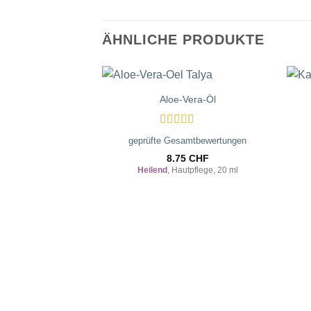
ÄHNLICHE PRODUKTE
Aloe-Vera-Öl
Zur
Wunschliste
hinzufügen
Bewertet
geprüfte Gesamtbewertungen
mit
5
von 5
8.75
CHF
Heilend
, Hautpflege, 20 ml