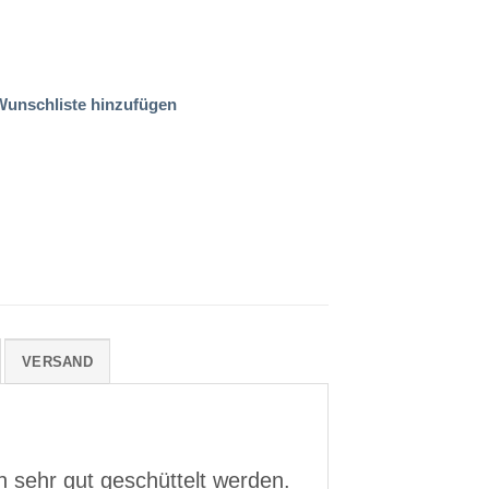
Preis
ist:
HF
5.00 CHF.
Wunschliste hinzufügen
VERSAND
 sehr gut geschüttelt werden.