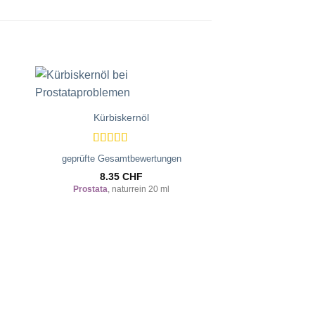
Zur
ste
Wunschliste
Kürbiskernöl
gen
hinzufügen
Bewertet
geprüfte Gesamtbewertungen
mit
5
von 5
8.35
CHF
Prostata
, naturrein 20 ml
Schwarzkü