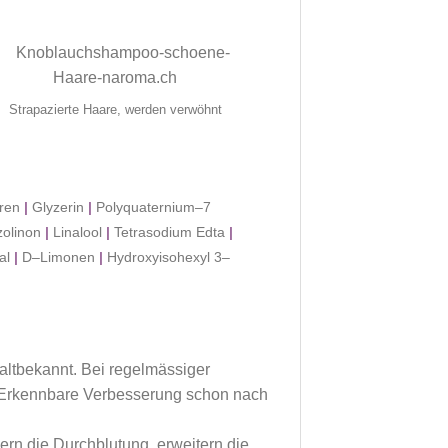
Strapazierte Haare, werden verwöhnt
uren
|
Glyzerin
|
Polyquaternium–7
zolinon
|
Linalool
|
Tetrasodium Edta
|
ral
|
D–Limonen
|
Hydroxyisohexyl 3–
altbekannt. Bei regelmässiger
 Erkennbare Verbesserung schon nach
ern die Durchblutung, erweitern die