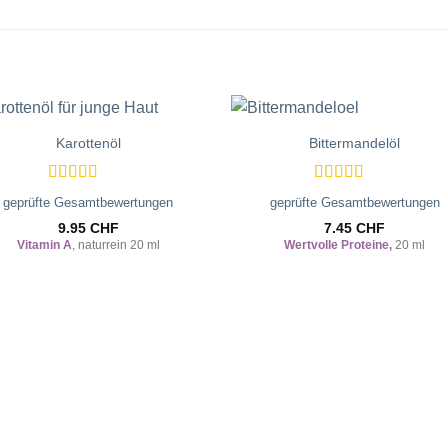
Karottenöl
Bittermandelöl
Zur
Zur
Wunschliste
Wunschli
hinzufügen
hinzufü
Bewertet
Bewertet
geprüfte Gesamtbewertungen
geprüfte Gesamtbewertungen
mit
5
von 5
mit
5
von 5
9.95
CHF
7.45
CHF
Vitamin A
, naturrein 20 ml
Wertvolle Proteine,
20 ml