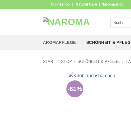
Zum
Onlineshop
|
Natural Care
|
Naroma Blog
Inhalt
springen
Suchen
nach:
AROMAPFLEGE
SCHÖNHEIT & PFLEG
START
/
SHOP
/
SCHÖNHEIT & PFLEGE
/
HA
-61%