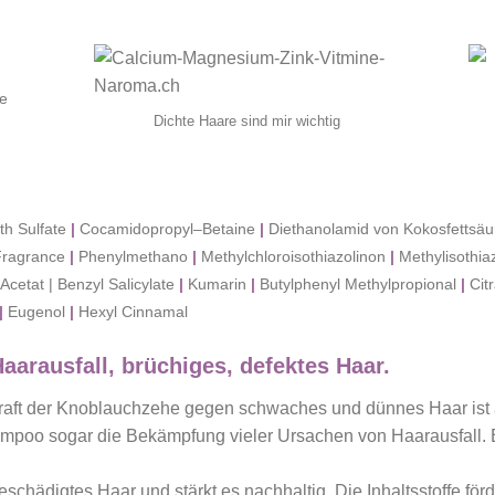
re
Dichte Haare sind mir wichtig
h Sulfate
|
Cocamidopropyl–Betaine
|
Diethanolamid von Kokosfettsä
Fragrance
|
Phenylmethano
|
Methylchloroisothiazolinon
|
Methylisothia
cetat | Benzyl Salicylate
|
Kumarin
|
Butylphenyl Methylpropional
|
Cit
|
Eugenol
|
Hexyl Cinnamal
rausfall, brüchiges, defektes Haar.
raft der Knoblauchzehe gegen schwaches und dünnes Haar ist 
mpoo sogar die Bekämpfung vieler Ursachen von Haarausfall.
chädigtes Haar und stärkt es nachhaltig. Die Inhaltsstoffe förd