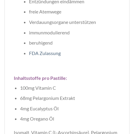
Entzündungen eindämmen
freie Atemwege
Verdauungsorgane unterstützen
immunmodulierend
beruhigend
FDA Zulassung
Inhaltsstoffe pro Pastille:
100mg Vitamin C
68mg Pelargonium Extrakt
4mg Eucalyptus Öl
4mg Oregano Öl
Isomalt, Vitamin C (L-Ascorbinsäure), Pelargonium