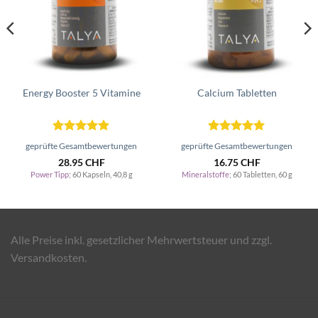
Energy Booster 5 Vitamine
Calcium Tabletten
Bewertet
Bewertet
geprüfte Gesamtbewertungen
geprüfte Gesamtbewertungen
mit
5
von
mit
5
von
28.95
CHF
16.75
CHF
5
5
Power Tipp
; 60 Kapseln, 40,8 g
Mineralstoffe
; 60 Tabletten, 60 g
Alle Preise inkl. gesetzlicher Mehrwertsteuer und zzgl.
Versandkosten.